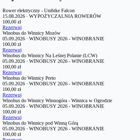
Rower elektryczny - Unibike Falcon
15.08.2026 · WYPOŻYCZALNIA ROWERÓW
100,00 zł
Rezerwuj
Winobus do Winnicy Mozów
05.09.2026 · WINOBUSY 2026 - WINOBRANIE
100,00 zł
Rezerwuj
Winobus do Winnicy Na Leśnej Polanie (LCW)
05.09.2026 · WINOBUSY 2026 - WINOBRANIE
100,00 zł
Rezerwuj
Winobus do Winnicy Preto
05.09.2026 · WINOBUSY 2026 - WINOBRANIE
100,00 zł
Rezerwuj
Winobus do Winnicy Winnogóra - Winnica w Ogrodzie
05.09.2026 · WINOBUSY 2026 - WINOBRANIE
100,00 zł
Rezerwuj
Winobus do Winnicy pod Winną Górą
05.09.2026 · WINOBUSY 2026 - WINOBRANIE
100,00 zł
Rezerwuj