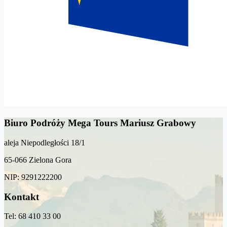
Biuro Podróży Mega Tours Mariusz Grabowy
aleja Niepodległości 18/1
65-066 Zielona Gora
NIP: 9291222200
Kontakt
Tel: 68 410 33 00