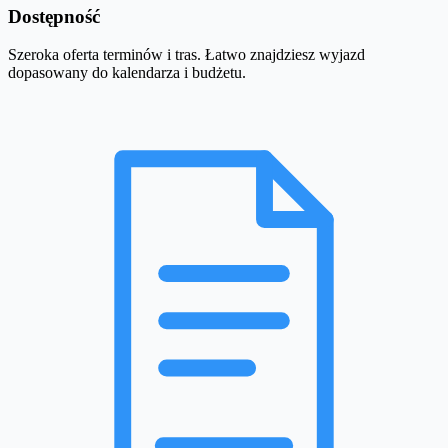
Dostępność
Szeroka oferta terminów i tras. Łatwo znajdziesz wyjazd
dopasowany do kalendarza i budżetu.