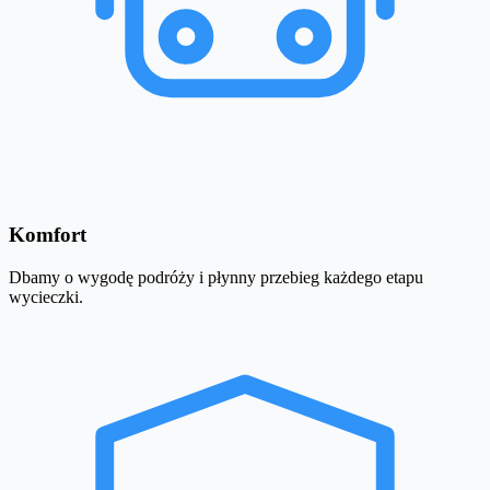
Komfort
Dbamy o wygodę podróży i płynny przebieg każdego etapu
wycieczki.