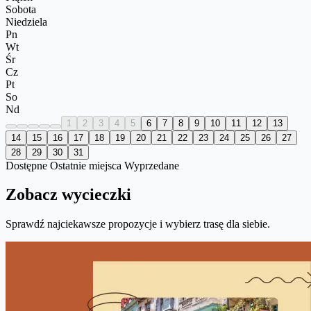
Sobota
Niedziela
Pn
Wt
Śr
Cz
Pt
So
Nd
1
2
3
4
5
6
7
8
9
10
11
12
13
14
15
16
17
18
19
20
21
22
23
24
25
26
27
28
29
30
31
Dostępne
Ostatnie miejsca
Wyprzedane
Zobacz wycieczki
Sprawdź najciekawsze propozycje i wybierz trasę dla siebie.