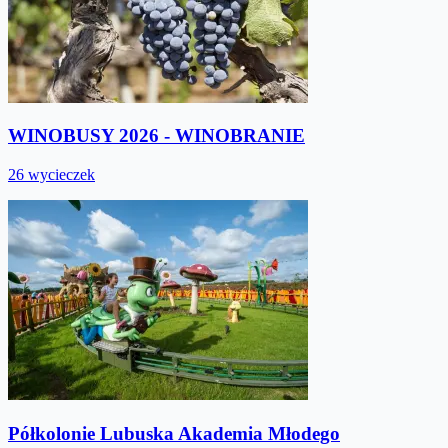
WINOBUSY 2026 - WINOBRANIE
26 wycieczek
Półkolonie Lubuska Akademia Młodego