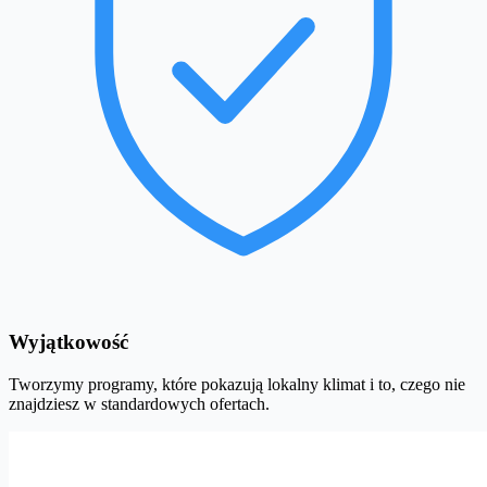
Wyjątkowość
Tworzymy programy, które pokazują lokalny klimat i to, czego nie
znajdziesz w standardowych ofertach.