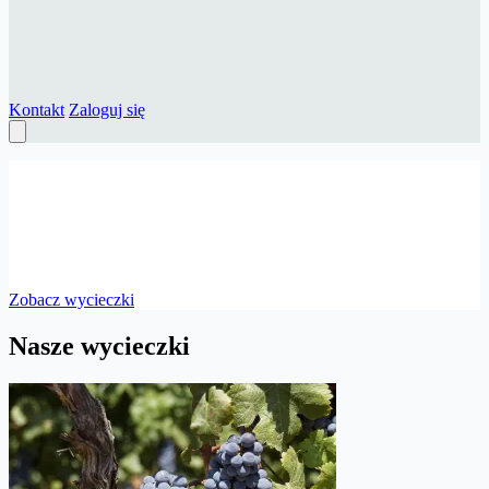
Kontakt
Zaloguj się
Wycieczki Lubuskie
Lubuskie Love
Zapraszamy po najpiękniejszych miejscach w Lubuskiem
Zobacz wycieczki
Nasze wycieczki