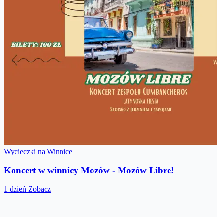
Wycieczki na Winnice
Koncert w winnicy Mozów - Mozów Libre!
1 dzień
Zobacz