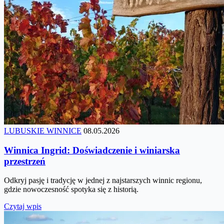
LUBUSKIE WINNICE
08.05.2026
Winnica Ingrid: Doświadczenie i winiarska
przestrzeń
Odkryj pasję i tradycję w jednej z najstarszych winnic regionu,
gdzie nowoczesność spotyka się z historią.
Czytaj wpis