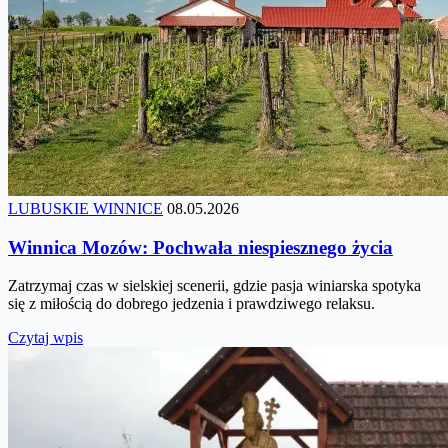
LUBUSKIE WINNICE
08.05.2026
Winnica Mozów: Pochwała niespiesznego życia
Zatrzymaj czas w sielskiej scenerii, gdzie pasja winiarska spotyka
się z miłością do dobrego jedzenia i prawdziwego relaksu.
Czytaj wpis