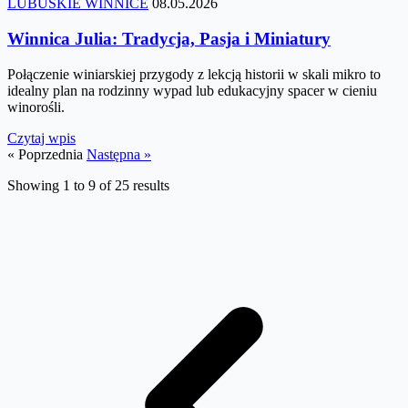
LUBUSKIE WINNICE
08.05.2026
Winnica Julia: Tradycja, Pasja i Miniatury
Połączenie winiarskiej przygody z lekcją historii w skali mikro to
idealny plan na rodzinny wypad lub edukacyjny spacer w cieniu
winorośli.
Czytaj wpis
« Poprzednia
Następna »
Showing
1
to
9
of
25
results